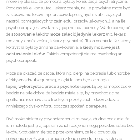
może się okazać, że pomocna byłaby konsultacja psychiatryczna.
Podczas takiej konsultacji lekarz ocenia, na ile przydatne może być
zastosowanie leków (np. przeciwdepresyjnych, stabilizujących
nastrój, pomagających w zaśnięciu, przeciwlękowych…), a na ile
psychoterapia jest wystarczającą metodą pomocy. Warto pamiętać,
że
stosowanie leków może zalecić jedynie lekarz
(np. lekarz
rodzinny, choć częściej lekarz psychiatra). To on ocenia także, kiedy
korzystna byłaby zmiana dawkowania, a
kiedy możliwe jest
odstawienie leków
. Takich kompetencji nie ma psycholog ani
psychoterapeuta.
Może się okazać, że osoba, która np. cierpi na depresję lub chorobę
afektywną dwubiegunową, dzięki lekom będzie mogła
lepiej wykorzystać pracę z psychoterapeutą
. Jej samopoczucie
będzie na tyle dobre, że będzie miała siłę, by przychodzić na
spotkania, rozmawiać o trudnych przeżyciach i doświadczać
mniejszego dyskomfortu podczas spotkań z terapeutą.
Być może niektórzy psychoterapeuci miewają złudne poczucie, że
ich metoda jest „najlepsza” i że ich pacjenci mogą poradzić sobie bez
leków. Spotkałam się też z przekonaniem, że leki powodują
spłycenie przeżywania emocji i z tego powodu mogą zakłócać