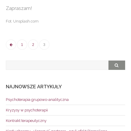
Zapraszam!
Fot. Unsplash.com
POSTS
1
2
3
NAVIGATION
NAJNOWSZE ARTYKUŁY
Psychoterapia grupowo-analityczna
Kryzysy w psychoterapii
Kontrakt terapeutyczny