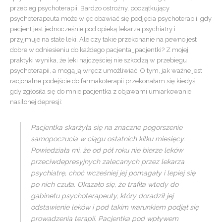
przebieg psychoterapii. Bardzo ostrożny, początkujący
psychoterapeuta może więc obawiać się podjęcia psychoterapii, gdy
pacjent jest jednocześnie pod opieką lekarza psychiatry i
przyjmuje na stałe leki. Ale czy takie przekonanie na pewno jest
dobre w odniesieniu do każdego pacjenta_pacjentki? Z mojej
praktyki wynika, że leki najczęściej nie szkodzą w przebiegu
psychoterapii, a mogą ją wręcz umożliwiać. O tym, jak ważne jest
racjonalne podejście do farmakoterapii przekonałam się kiedyś,
gdy zgłosiła się do mnie pacjentka z objawami umiarkowanie
nasilonej depresji:
Pacjentka skarżyła się na znaczne pogorszenie
samopoczucia w ciągu ostatnich kilku miesięcy.
Powiedziała mi, że od pół roku nie bierze leków
przeciwdepresyjnych zalecanych przez lekarza
psychiatrę, choć wcześniej jej pomagały i lepiej się
po nich czuła. Okazało się, że trafiła wtedy do
gabinetu psychoterapeuty, który doradził jej
odstawienie leków i pod takim warunkiem podjął się
prowadzenia terapii. Pacjentka pod wpływem