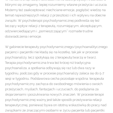
którymi się zmagamy, lepiej rozumiemy własne przeżycia i uczucia.
Możemy też zaakceptować niechciane emocje, pogłębić wiedzę na
temat najważniejszych relacji z przeszłości i ich wpływu na obecne
związki. W psychoterapii psychodynamicznej podkreśla się też
leczący wpływ relacji z terapeutą, rozumiejącym, akceptującym,
odzwierciedlającym i „pomieszczającym” rozmaite trudne
doświadczenia i emocje.
W gabinecie terapeuty psychodynamicznego/psychoanalitycznego
pacjenci i pacjentki nie kładą się na kozetkę, tak jak w procesie
psychoanalizy, lecz spotykają się z terapeutą twarzą w twarz.
Terapia psychodynamiczna trwa też krócej niż tradycyjna
psychoanaliza, a spotkania odbywają się raz lub dwa razy w
tygodniu, podczas gdy w procesie psychoanalizy zaleca się do 5-7
sesji w tygodniu. Podstawowa cecha pozostaje wspólna: terapeuta
psychodynamiczny zachęca do swobodnego mówienia o swoich
przeżyciach, myślach, fantazjach i uczuciach, do podążania za
skojarzeniami i poszukiwania nowych znaczeń. W procesie terapii
psychodynamicznej ważny jest także sposób przeżywania relacji
terapeutycznej, ponieważ bywa on istotną wskazówką do pracy nad
związkami ze znaczącymi osobami w życiu pacjenta lub pacjentki.