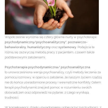
Współcześnie wyróżnia się cztery główne nurty w psychoterapii:
psychodynamiczny/psychoanalityczny*
,
poznawczo-
behawioralny
,
humanistyczny
oraz
systemowy
. Podejścia te
różnią się zazwyczaj metodą pracy z pacjentem, czasem także
podstawowymi założeniami.
Psychoterapia
psychodynamiczna/ psychoanalityczna
to unowocześniona wersja psychoanalizy, czyli metody leczenia za
pomocą rozmowy, w oparciu o założenie, że naszym życiem rządzą
nie do końca uświadomione procesy i wewnętrzne konflikty. Celem
terapii psychodynamicznej jest pomoc w rozumieniu swoich
doświadczeń oraz odpowiedź na pytanie, z czego wynikają
trudności.
W konsekwencji, dzięki uświadomieniu sobie przyczyn trudności, z