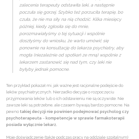
zalecenia terapeuty odstawiła leki, a następnie
poczuła się gorzej. Szybko też porzuciła terapię, bo
czuła, że nie ma siły na nią chodzić. Kilka miesięcy
później, kiedy zgłosiła się do mnie,
porozmawiałyśmy o tej sytuacji i wspólnie
doszłyśmy do wniosku, że warto umówić się
ponownie na konsultację do lekarza psychiatry, aby
mogła (niezależnie od spotkań ze mną) wspólnie z
lekarzem zastanowić się nad tym, czy leki nie
byłyby jednak pomocne.
Ten przykład pokazał mi, jak ważne jest racjonalne podejście do
leków psychiatrycznych. Nierzadko decyzje o rozpoczęciu
przyjmowania leków lub o ich odstawieniu nie są oczywiste. Nie
zawsze leki są potrzebne, ale czasem bywają bardzo pomocne. Na
pewno
takiej decyzji nie powinien podejmować psycholog czy
psychoterapeuta
–
kompetencje w sprawie farmakoterapii
posiada wyłącznie lekarz.
Moje doświadczenie (także podczas pracy na oddziale szpitalnym)