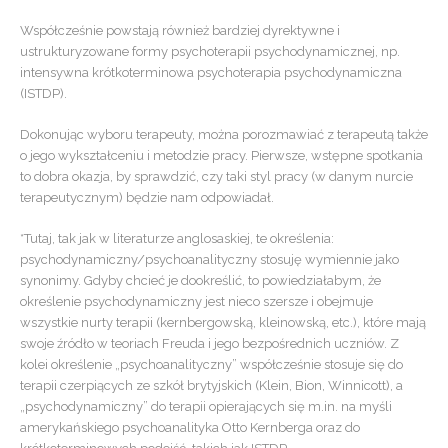
Współcześnie powstają również bardziej dyrektywne i
ustrukturyzowane formy psychoterapii psychodynamicznej, np.
intensywna krótkoterminowa psychoterapia psychodynamiczna
(ISTDP).
Dokonując wyboru terapeuty, można porozmawiać z terapeutą także
o jego wykształceniu i metodzie pracy. Pierwsze, wstępne spotkania
to dobra okazja, by sprawdzić, czy taki styl pracy (w danym nurcie
terapeutycznym) będzie nam odpowiadał.
*Tutaj, tak jak w literaturze anglosaskiej, te określenia:
psychodynamiczny/psychoanalityczny stosuję wymiennie jako
synonimy. Gdyby chcieć je dookreślić, to powiedziałabym, że
określenie psychodynamiczny jest nieco szersze i obejmuje
wszystkie nurty terapii (kernbergowską, kleinowską, etc.), które mają
swoje źródło w teoriach Freuda i jego bezpośrednich uczniów. Z
kolei określenie „psychoanalityczny” współcześnie stosuje się do
terapii czerpiących ze szkół brytyjskich (Klein, Bion, Winnicott), a
„psychodynamiczny” do terapii opierających się m.in. na myśli
amerykańskiego psychoanalityka Otto Kernberga oraz do