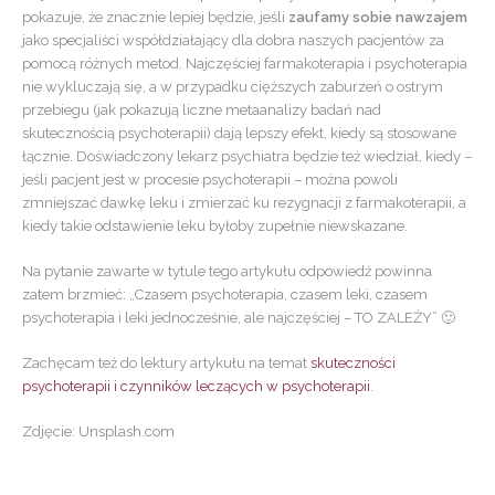
pokazuje, że znacznie lepiej będzie, jeśli
zaufamy sobie nawzajem
jako specjaliści współdziałający dla dobra naszych pacjentów za
pomocą różnych metod. Najczęściej farmakoterapia i psychoterapia
nie wykluczają się, a w przypadku cięższych zaburzeń o ostrym
przebiegu (jak pokazują liczne metaanalizy badań nad
skutecznością psychoterapii) dają lepszy efekt, kiedy są stosowane
łącznie. Doświadczony lekarz psychiatra będzie też wiedział, kiedy –
jeśli pacjent jest w procesie psychoterapii – można powoli
zmniejszać dawkę leku i zmierzać ku rezygnacji z farmakoterapii, a
kiedy takie odstawienie leku byłoby zupełnie niewskazane.
Na pytanie zawarte w tytule tego artykułu odpowiedź powinna
zatem brzmieć: „Czasem psychoterapia, czasem leki, czasem
psychoterapia i leki jednocześnie, ale najczęściej – TO ZALEŻY” 🙂
Zachęcam też do lektury artykułu na temat
skuteczności
psychoterapii i czynników leczących w psychoterapii
.
Zdjęcie: Unsplash.com