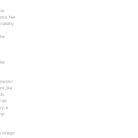
ć
 po
zica. Nie
ciałaby,
stw
uta
towości
ent_tka
 do
w do
owy_a
np.
e innego