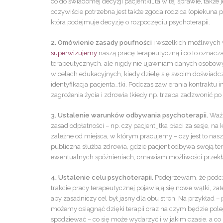
co do świadomej decyzji pacjentki_ta w tej sprawie, także j
oczywiście potrzebna jest także zgoda rodzica (opiekuna pr
która podejmuje decyzję o rozpoczęciu psychoterapii.
2. Omówienie zasady poufności
i wszelkich możliwych 
superwizujemy
naszą pracę terapeutyczną i co to oznacz
terapeutycznych, ale nigdy nie ujawniam danych osobowy
w celach edukacyjnych, kiedy dzielę się swoim doświadcz
identyfikacja pacjenta_tki. Podczas zawierania kontraktu 
zagrożenia życia i zdrowia (kiedy np. trzeba zadzwonić p
3. Ustalenie warunków odbywania psychoterapii.
Ważn
zasad odpłatności – np. czy pacjent_tka płaci za sesje, n
zależne od miejsca, w którym pracujemy – czy jest to nasz 
publiczna służba zdrowia, gdzie pacjent odbywa swoją te
ewentualnych spóźnieniach, omawiam możliwości przekładan
4. Ustalenie celu psychoterapii.
Podejrzewam, że podcz
trakcie pracy terapeutycznej pojawiają się nowe wątki, 
aby zasadniczy cel był jasny dla obu stron. Na przykład –
możemy osiągnąć dzięki terapii oraz na czym będzie pol
spodziewać – co się może wydarzyć i w jakim czasie, a co 