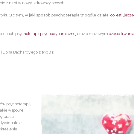
obie z nimi w nowy, zdrowszy sposób.
rtykułu o tym,
w jaki sposób psychoterapia w ogóle działa,
co jest „lecz
 cechach
psychoterapii psychodynamicznej
oraz o możliwym
czasie trwani
a i Dona Bachardy’ego z 1968 r.
ów psychoterapii,
Takie wspólne
by praca
ndywidualnie
określenie