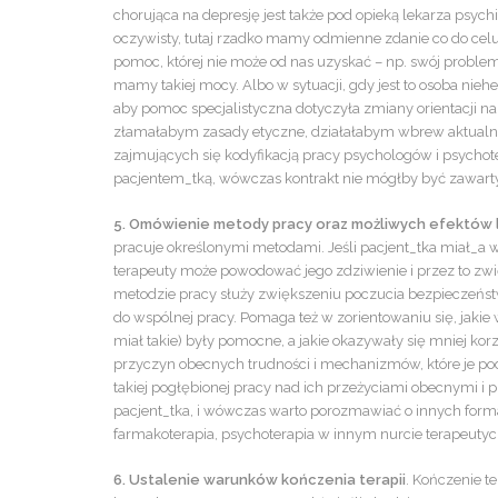
chorująca na depresję jest także pod opieką lekarza psych
oczywisty, tutaj rzadko mamy odmienne zdanie co do celu 
pomoc, której nie może od nas uzyskać – np. swój problem 
mamy takiej mocy. Albo w sytuacji, gdy jest to osoba nieh
aby pomoc specjalistyczna dotyczyła zmiany orientacji na h
złamałabym zasady etyczne, działałabym wbrew aktualne
zajmujących się kodyfikacją pracy psychologów i psychote
pacjentem_tką, wówczas kontrakt nie mógłby być zawarty
5. Omówienie metody pracy oraz możliwych efektów 
pracuje określonymi metodami. Jeśli pacjent_tka miał_a 
terapeuty może powodować jego zdziwienie i przez to zwię
metodzie pracy służy zwiększeniu poczucia bezpieczeńst
do wspólnej pracy. Pomaga też w zorientowaniu się, jakie
miał takie) były pomocne, a jakie okazywały się mniej k
przyczyn obecnych trudności i mechanizmów, które je p
takiej pogłębionej pracy nad ich przeżyciami obecnymi i prz
pacjent_tka, i wówczas warto porozmawiać o innych form
farmakoterapia, psychoterapia w innym nurcie terapeutycz
6. Ustalenie warunków kończenia terapii
. Kończenie t