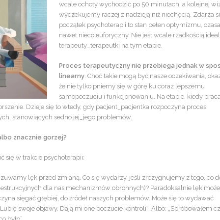
wcale ochoty wychodzić po 50 minutach, a kolejnej wi
wyczekujemy raczej z nadzieją niż niechęcią. Zdarza si
początek psychoterapii to stan pełen optymizmu, czas
nawet nieco euforyczny. Nie jest wcale rzadkością ideal
terapeuty_terapeutki na tym etapie.
Proces terapeutyczny
nie przebiega jednak w spo
linearny
. Choć takie mogą być nasze oczekiwania, okaz
że nie tylko pniemy się w górę ku coraz lepszemu
samopoczuciu i funkcjonowaniu. Na etapie, kiedy prac
rszenie. Dzieje się to wtedy, gdy pacjent_pacjentka rozpoczyna proces
, stanowiących sedno jej_jego problemów.
albo znacznie gorzej?
 się w trakcie psychoterapii:
czuwamy lęk przed zmianą. Co się wydarzy, jeśli zrezygnujemy z tego, co do
z destrukcyjnych dla nas mechanizmów obronnych)? Paradoksalnie lęk może
czyna sięgać głębiej, do źródeł naszych problemów. Może się to wydawać
„Lubię swoje objawy. Dają mi one poczucie kontroli”. Albo: „Spróbowałem c
co było”.