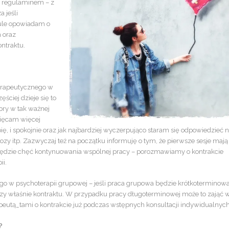
zy regulaminem – z
 jeśli
kule opowiadam o
h oraz
ntraktu.
terapeutycznego w
ściej dzieje się to
obry w tak ważnej
święcam więcej
, i spokojnie oraz jak najbardziej wyczerpująco staram się odpowiedzieć 
zy itp. Zazwyczaj też na początku informuję o tym, że pierwsze sesje mają
ch będzie chęć kontynuowania wspólnej pracy – porozmawiamy o kontrakcie
ii.
go w psychoterapii grupowej – jeśli praca grupowa będzie krótkoterminowa
czy właśnie kontraktu. W przypadku pracy długoterminowej może to zająć w
apeutą_tami o kontrakcie już podczas wstępnych konsultacji indywidualnych
y?