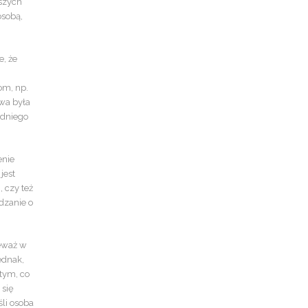
dszych
osobą,
e, że
om, np.
iwa była
edniego
enie
jest
, czy też
dzanie o
ieważ w
ednak,
 tym, co
 się
śli osoba