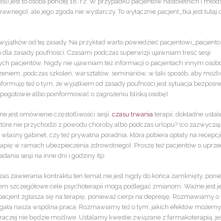
eśli jest to osoba poniżej 18. r.ż. W przypadku pacjentów nastoletnich i mło
awnego), ale jego zgoda nie wystarczy. To wyłącznie pacjent_tka jest tutaj 
wyjątków od tej zasady. Na przykład warto powiedzieć pacjentowi_pacjentc
a dla zasady poufności. Czasami podczas superwizji ujawniam treść sesji
ch pacjentów. Nigdy nie ujawniam też informacji o pacjentach innym osob
eniem, podczas szkoleń, warsztatów, seminariów, w taki sposób, aby możl
informuję też o tym, że wyjątkiem od zasady poufności jest sytuacja bezpośr
o pogotowie albo poinformować o zagrożeniu bliską osobę).
e jest omówienie częstotliwości sesji,
czasu trwania
terapii, dokładne ustal
a które nie przychodzi z powodu choroby albo podczas urlopu? (co zazwyczaj 
własny gabinet, czy też prywatna poradnia, która pobiera opłaty na recepcji
rapię w ramach ubezpieczenia zdrowotnego). Proszę też pacjentów o uprze
ia sesji na inne dni i godziny itp.
as zawierania kontraktu ten temat nie jest nigdy do końca zamknięty, pon
zatem szczegółowe cele psychoterapii mogą podlegać zmianom. Ważne jest j
 pacjent zgłasza się na terapię, ponieważ cierpi na depresję. Rozmawiamy o
egała nasza wspólna praca. Rozmawiamy też o tym, jakich efektów możemy
raczej nie będzie możliwe. Ustalamy kwestie związane z farmakoterapią, je