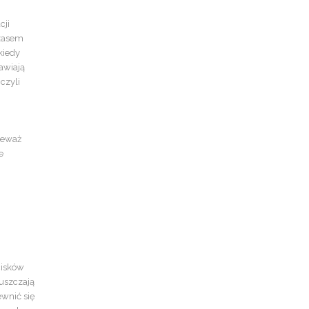
cji
Czasem
kiedy
awiają
czyli
ieważ
e
cisków
puszczają
wnić się