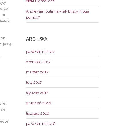
efekt Pigmaliona
zyty
ę, że
Anoreksja i bulimia – jak bliscy mogą
ami
pomóc?
izacja
sób
ARCHIWA
uje się,
październik 2017
a
czerwiec 2017
marzec 2017
luty 2017
styczeń 2017
grudzień 2016
 tej
 się
listopad 2016
zegoś
październik 2016