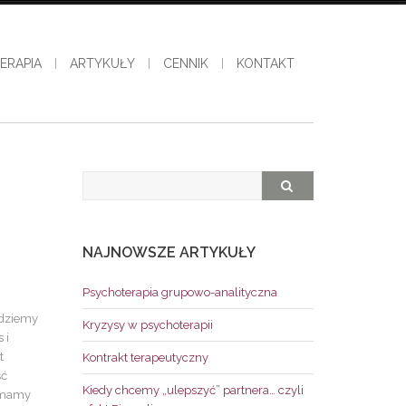
ERAPIA
ARTYKUŁY
CENNIK
KONTAKT
NAJNOWSZE ARTYKUŁY
Psychoterapia grupowo-analityczna
jdziemy
Kryzysy w psychoterapii
 i
t
Kontrakt terapeutyczny
ść
Kiedy chcemy „ulepszyć” partnera… czyli
e mamy