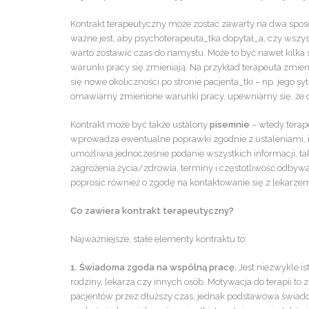
Kontrakt terapeutyczny może zostać zawarty na dwa spo
ważne jest, aby psychoterapeuta_tka dopytał_a, czy wszys
warto zostawić czas do namysłu. Może to być nawet kilka
warunki pracy się zmieniają. Na przykład terapeuta zmieni
się nowe okoliczności po stronie pacjenta_tki – np. jego 
omawiamy zmienione warunki pracy, upewniamy się, że dod
Kontrakt może być także ustalony
pisemnie
– wtedy terape
wprowadza ewentualne poprawki zgodnie z ustaleniami, i 
umożliwia jednocześnie podanie wszystkich informacji, taki
zagrożenia życia/zdrowia, terminy i częstotliwość odbywa
poprosić również o zgodę na kontaktowanie się z lekar
Co zawiera kontrakt terapeutyczny?
Najważniejsze, stałe elementy kontraktu to:
1. Świadoma zgoda na wspólną pracę.
Jest niezwykle 
rodziny, lekarza czy innych osób. Motywacja do terapii t
pacjentów przez dłuższy czas, jednak podstawowa świado