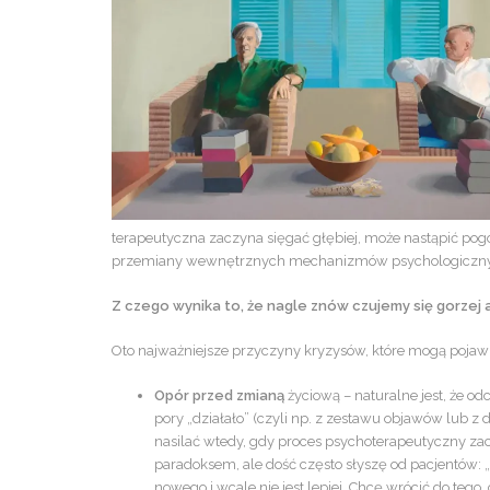
terapeutyczna zaczyna sięgać głębiej, może nastąpić pogo
przemiany wewnętrznych mechanizmów psychologicznych
Z czego wynika to, że nagle znów czujemy się gorzej 
Oto najważniejsze przyczyny kryzysów, które mogą pojawić
Opór przed zmianą
życiową – naturalne jest, że od
pory „działało” (czyli np. z zestawu objawów lub 
nasilać wtedy, gdy proces psychoterapeutyczny za
paradoksem, ale dość często słyszę od pacjentów: 
nowego i wcale nie jest lepiej. Chcę wrócić do tego, 