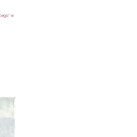
ącego” w
a