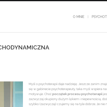
O MNIE
PSYCHOT
YCHODYNAMICZNA
Myśl o psychoterapii daje nadzieję. Jeszcze zanim zna
się w gabinecie psychoterapeuty, taka myśl wspiera nas
motywuje. Choć
początek procesu psychoterapii
jes
zazwyczaj okupiony dużym lękiem i niepewnością, do
szybko (zazwyczaj) czujemy się na tyle dobrze, że ni