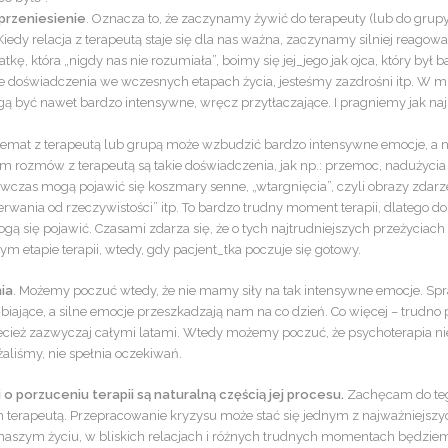
przeniesienie
. Oznacza to, że zaczynamy żywić do terapeuty (lub do grupy,
Kiedy relacja z terapeutą staje się dla nas ważna, zaczynamy silniej reagow
ę, która „nigdy nas nie rozumiała”, boimy się jej_jego jak ojca, który był 
kie doświadczenia we wczesnych etapach życia, jesteśmy zazdrośni itp. W m
gą być nawet bardzo intensywne, wręcz przytłaczające. I pragniemy jak naj
temat z terapeutą lub grupą może wzbudzić bardzo intensywne emocje, a 
 rozmów z terapeutą są takie doświadczenia, jak np.: przemoc, nadużycia
wczas mogą pojawić się koszmary senne, „wtargnięcia”, czyli obrazy zdar
derwania od rzeczywistości” itp. To bardzo trudny moment terapii, dlatego d
ogą się pojawić. Czasami zdarza się, że o tych najtrudniejszych przeżyciach
m etapie terapii, wtedy, gdy pacjent_tka poczuje się gotowy.
ia
. Możemy poczuć wtedy, że nie mamy siły na tak intensywne emocje. Spr
biające, a silne emocje przeszkadzają nam na co dzień. Co więcej – trudno 
rzecież zazwyczaj całymi latami. Wtedy możemy poczuć, że psychoterapia ni
aliśmy, nie spełnia oczekiwań.
porzuceniu terapii są naturalną częścią jej procesu.
Zachęcam do teg
 terapeutą. Przepracowanie kryzysu może stać się jednym z najważniejszy
 w naszym życiu, w bliskich relacjach i różnych trudnych momentach będzi