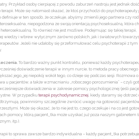
iatry. Przykład osoby cierpiącej z powodu zaburzeń nastroju jest jednak doś
terapii. Może się natomiast okazać, że ktoś przychodzi do psychoterapeuty
definiuje w ten sposób, że oczekuje, abyśmy zmienili jego partnera czy rod
eteroseksualna, niepogodzona ze swoją orientacją psychoseksualną, która ch
eteroseksualną. To również nie jest możliwe. Podejmując się takiej terapii,
j wiedzy i wbrew wytycznym zarówno polskich, jak i światowych towarzy
rapeutów. Jeżeli nie udałoby się przeformułować celu psychoterapii z tym
.
leczenia.
To bardzo ważny punkt kontraktu, ponieważ każdy psychoterape
wcześniej doświadczenie terapii w innym nurcie, to metoda pracy obecnego
kszać jego_jej niepokój wokół tego, co dzieje się podczas sesji. Rozmowa o
wa u pacjentów, a także wzmacnianiu „roboczego porozumienia” – czyli go
 wcześniejsze doświadczenia w zakresie pomocy psychologicznej (jeśli pacj
orzystne. W przypadku
terapii psychodynamicznej
, kiedy staramy się dotrzeć
odtrzymują, powinniśmy szczególnie zwrócić uwagę na gotowość pacjentó
eszłymi. Może się okazać, że to nie jest to, czego oczekuje i na co jest got
ach pomocy, którą pacjent_tka może uzyskać już poza naszym gabinetem (
nym, itp.).
erapii to sprawa zawsze bardzo indywidualna – każdy pacjent_tka potrzebuj