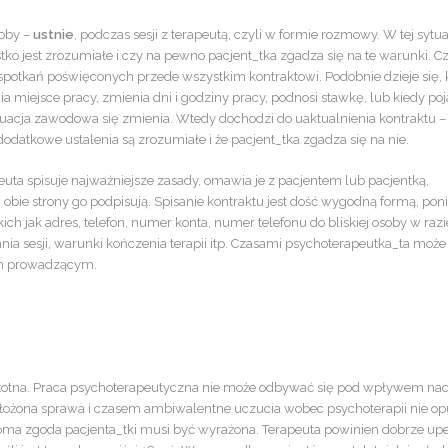
soby –
ustnie
, podczas sesji z terapeutą, czyli w formie rozmowy. W tej sytua
tko jest zrozumiałe i czy na pewno pacjent_tka zgadza się na te warunki. 
 spotkań poświęconych przede wszystkim kontraktowi. Podobnie dzieje się, 
a miejsce pracy, zmienia dni i godziny pracy, podnosi stawkę, lub kiedy poj
sytuacja zawodowa się zmienia. Wtedy dochodzi do uaktualnienia kontraktu – 
atkowe ustalenia są zrozumiałe i że pacjent_tka zgadza się na nie.
uta spisuje najważniejsze zasady, omawia je z pacjentem lub pacjentką,
obie strony go podpisują. Spisanie kontraktu jest dość wygodną formą, pon
ch jak adres, telefon, numer konta, numer telefonu do bliskiej osoby w razi
nia sesji, warunki kończenia terapii itp. Czasami psychoterapeutka_ta może
zem prowadzącym.
istotna. Praca psychoterapeutyczna nie może odbywać się pod wpływem na
o złożona sprawa i czasem ambiwalentne uczucia wobec psychoterapii nie o
ma zgoda pacjenta_tki musi być wyrażona. Terapeuta powinien dobrze upe