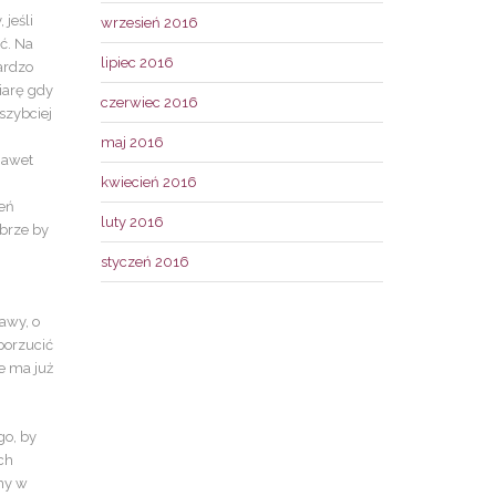
 jeśli
wrzesień 2016
ać. Na
lipiec 2016
bardzo
iarę gdy
czerwiec 2016
szybciej
maj 2016
nawet
kwiecień 2016
zeń
luty 2016
obrze by
styczeń 2016
awy, o
porzucić
e ma już
o, by
ch
emy w