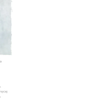
na
,
ięcej
.