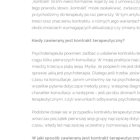
„kontrakt” brzmi nieco formalnie, kojarzy się z umową c
tego powodu słowo „kontrakt” może zaskakiwać, zwłaszcza
przychodzimy do terapeuty po raz pierwszy. W tym arty
treści oraz znaczeniu kontraktu, o różnych jego wariantac
okolicznościach wymagających aktualizacji czy zmiany ko
Kiedy zawierany jest kontrakt terapeutyczny?
Psychoterapeuta powinien zadbać o ustalenie kontraktu 
ciągu kilku pierwszych konsultacji. W mojej praktyce najczę
między trzecią a piątą sesją. Myślę, że pośpiech nie jest d
sprawie, jaką jest psychoterapia. Dlatego jeśli trzeba, po
czasu na konsultacje, zanim umówimy się na psychoterapię
wszelkie pytania dotyczące metody pracy, wstępnej diagno
charakter konsultacji, a następnie – jeśli po obu strona
terapeutycznym, czyli warunkach odbywania psychoterap
Podobnie dzieje się w przypadku kontraktu terapeutyczne
wówczas początek pierwszej sesji grupy najczęściej doty
czasu, wtedy też najczęściej uczestnicy rozmawiają z ter
W jaki sposób zawierany jest kontrakt terapeutyczn