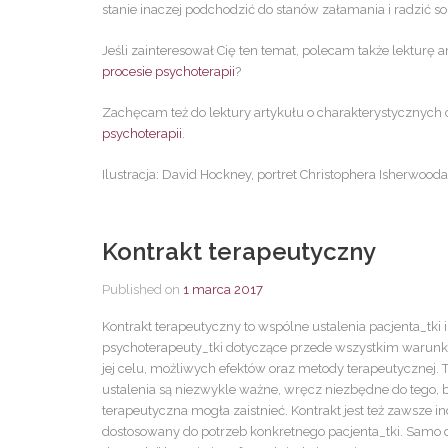
stanie inaczej podchodzić do stanów załamania i radzić s
Jeśli zainteresował Cię ten temat, polecam także lekturę a
procesie psychoterapii
?
Zachęcam też do lektury artykułu o charakterystycznych
psychoterapii
.
Ilustracja: David Hockney, portret Christophera Isherwood
Kontrakt terapeutyczny
Published on
1 marca 2017
Kontrakt terapeutyczny to wspólne ustalenia pacjenta_tki i
psychoterapeuty_tki dotyczące przede wszystkim warunk
jej celu, możliwych efektów oraz metody terapeutycznej. 
ustalenia są niezwykle ważne, wręcz niezbędne do tego, 
terapeutyczna mogła zaistnieć. Kontrakt jest też zawsze i
dostosowany do potrzeb konkretnego pacjenta_tki. Samo 