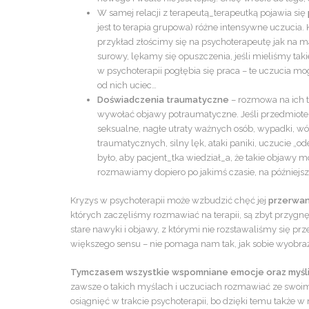
W samej relacji z terapeutą_terapeutką pojawia się
jest to terapia grupowa) różne intensywne uczucia. 
przykład złościmy się na psychoterapeutę jak na matk
surowy, lękamy się opuszczenia, jeśli mieliśmy ta
w psychoterapii pogłębia się praca – te uczucia mo
od nich uciec…
Doświadczenia
traumatyczne
– rozmowa na ich 
wywołać objawy potraumatyczne. Jeśli przedmiotem
seksualne, nagłe utraty ważnych osób, wypadki, wó
traumatycznych, silny lęk, ataki paniki, uczucie „o
było, aby pacjent_tka wiedział_a, że takie objawy m
rozmawiamy dopiero po jakimś czasie, na późniejszy
Kryzys w psychoterapii może wzbudzić chęć jej
przerwan
których zaczęliśmy rozmawiać na terapii, są zbyt przygnę
stare nawyki i objawy, z którymi nie rozstawaliśmy się p
większego sensu – nie pomaga nam tak, jak sobie wyobraż
Tymczasem wszystkie wspomniane emocje oraz myśli o 
zawsze o takich myślach i uczuciach rozmawiać ze swoim
osiągnięć w trakcie psychoterapii, bo dzięki temu także